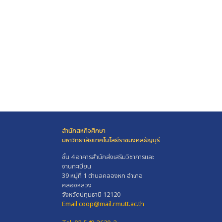
สำนักสหกิจศึกษา
มหาวิทยาลัยเทคโนโลยีราชมงคลธัญบุรี
ชั้น 4 อาคารสำนักส่งเสริมวิชาการและ
งานทะเบียน
39 หมู่ที่ 1 ตำบลคลองหก อำเภอ
คลองหลวง
จังหวัดปทุมธานี 12120
Email coop@mail.rmutt.ac.th