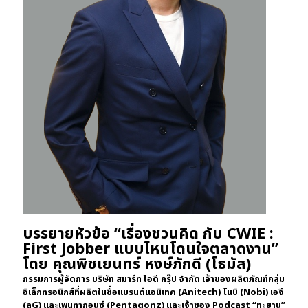
บรรยายหัวข้อ “เรื่องชวนคิด กับ CWIE :
First Jobber แบบไหนโดนใจตลาดงาน”
โดย คุณพิชเยนทร์ หงษ์ภักดี (โธมัส)
กรรมการผู้จัดการ บริษัท สมาร์ท ไอดี กรุ๊ป จำกัด เจ้าของผลิตภัณฑ์กลุ่ม
อิเล็กทรอนิกส์ที่ผลิตในชื่อแบรนด์แอนิเทค (Anitech) โนบิ (Nobi) เอจี
(aG) และเพนทากอนซ์ (Pentagonz) และเจ้าของ Podcast “ทะยาน”