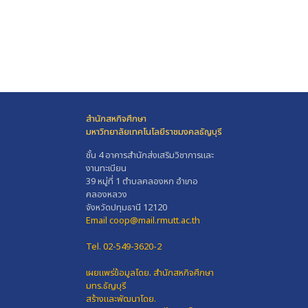
สำนักสหกิจศึกษา
มหาวิทยาลัยเทคโนโลยีราชมงคลธัญบุรี
ชั้น 4 อาคารสำนักส่งเสริมวิชาการและ
งานทะเบียน
39 หมู่ที่ 1 ตำบลคลองหก อำเภอ
คลองหลวง
จังหวัดปทุมธานี 12120
Email coop@mail.rmutt.ac.th
Tel. 02-549-3620-2
เผยแพร่ข้อมูลโดย.
สำนักสหกิจศึกษา
มทร.ธัญบุรี
สร้างและพัฒนาโดย.