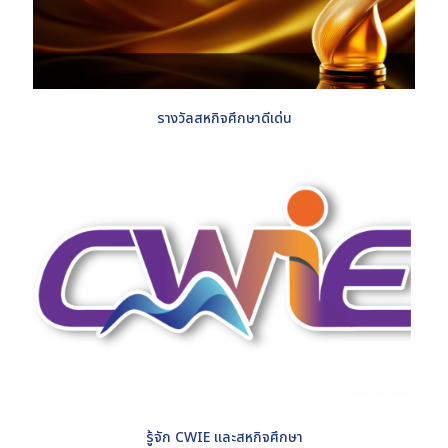
รางวัลสหกิจศึกษาดีเด่น
รู้จัก CWIE และสหกิจศึกษา