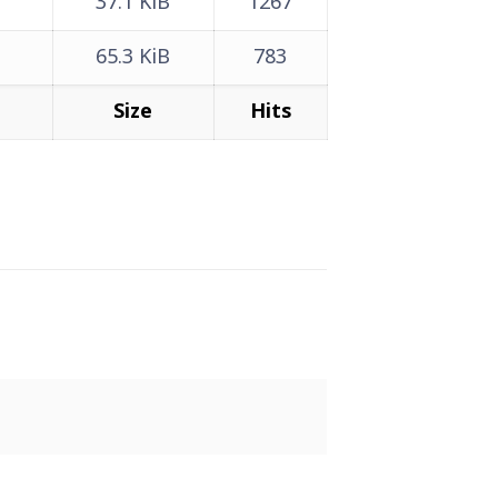
37.1 KiB
1267
65.3 KiB
783
Size
Hits