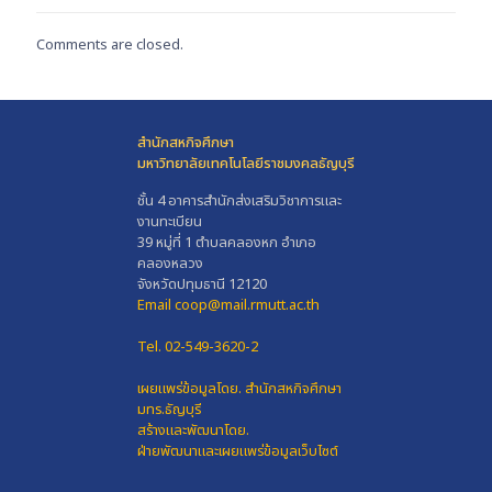
Comments are closed.
สำนักสหกิจศึกษา
มหาวิทยาลัยเทคโนโลยีราชมงคลธัญบุรี
ชั้น 4 อาคารสำนักส่งเสริมวิชาการและ
งานทะเบียน
39 หมู่ที่ 1 ตำบลคลองหก อำเภอ
คลองหลวง
จังหวัดปทุมธานี 12120
Email coop@mail.rmutt.ac.th
Tel. 02-549-3620-2
เผยแพร่ข้อมูลโดย.
สำนักสหกิจศึกษา
มทร.ธัญบุรี
สร้างและพัฒนาโดย.
ฝ่ายพัฒนาและเผยแพร่ข้อมูลเว็บไซต์