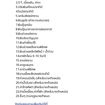
2.OT, เบี้ยขยัน, ค่ากะ
3.ปรับเงินเดือนประจำปี
4.โบนัสประจำปี
5.รถรับส่งพนักงาน
6.เงินจูงใจ (ค่าความสามารถ)
7.เงินกู้ฉุกเฉิน
8.เงินกู้ธนาคารอาคารสงเคราะห์
9.เงินช่วยแต่งงาน
10.เงินรับขวัญบุตร
11.เงินค่าเยี่ยมไข้
12.เงินช่วยเหลืองานพิธีศพ
13.เงินช่วยเหลือไฟไหม้ / น้ำท่วม
14.ลาพักร้อน 6-10 วัน/ปี
15.ลาแต่งงาน
16.ลาดูแลบุตร
17.ลาร่วมพิธีศพ
18.งานเลี้ยงสังสรรค์ประจำปี
19.ค่าคอมมิชชั่น (สำหรับบางตำแหน่ง)
20.ค่าน้ำมันรถ (สำหรับบางตำแหน่ง)
21.ค่าโทรศัพท์ (สำหรับบางตำแหน่ง)
22.ค่าเบี้ยเลี้ยง,ค่าที่พัก (สำหรับบางตำแหน่ง)
23.อื่นๆ ตามกฏหมายกำหนด
ติดต่อสอบถามเพิ่มเติมได้ที่