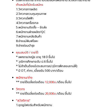
บริษัทไทยไทโย จำกัด เปิดรับสมัครพนักงาน สวัสดิการมากมาย
ตำแหน่งที่เปิดรับสมัคร
1.วิศวกรการผลิต
2.วิศวกรควบคุมคุณภาพ
3.วิศวกรไฟฟ้า
4.วิศวกรเครื่องกล
5.พนักงานติดตั้ง – จัดส่ง
6.พนักงานฝ่ายผลิต/QC
7.พนักงานคลังสินค้า
8.ช่างแม่พิมพ์โลหะ
9.ช่างซ่อมบำรุง
คุณสมบัติ / รายได้
* เพศชาย/หญิง อายุ 18 ปี ขึ้นไป
* วุฒิการศึกษาระดับ ป.6 ขึ้นไป
* ไม่จำเป็นต้องมีประสบการณ์ (มีการฝึกสอนงานให้)
* มี OT, ค่ากะ, เบี้ยขยัน 500 บาท/เดือน
พนักงาน/ช่าง
** รายได้เฉลี่ยต่อเดือน
12,000บ.
/เดือน ขึ้นไป
วิศวกร
** รายได้เฉลี่ยต่อเดือน
20,000บ.
/เดือน ขึ้นไป
“สวัสดิการ”
1.ชุดยูนิฟอร์มสำหรับพนักงาน