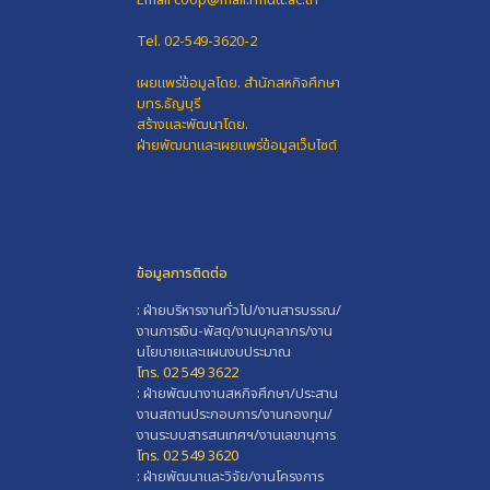
Email coop@mail.rmutt.ac.th
Tel. 02-549-3620-2
เผยแพร่ข้อมูลโดย.
สำนักสหกิจศึกษา
มทร.ธัญบุรี
สร้างและพัฒนาโดย.
ฝ่ายพัฒนาและเผยแพร่ข้อมูลเว็บไซต์
ข้อมูลการติดต่อ
: ฝ่ายบริหารงานทั่วไป/งานสารบรรณ/
งานการเงิน-พัสดุ/งานบุคลากร/งาน
นโยบายและแผนงบประมาณ
โทร. 02 549 3622
: ฝ่ายพัฒนางานสหกิจศึกษา/ประสาน
งานสถานประกอบการ/งานกองทุน/
งานระบบสารสนเทศฯ/งานเลขานุการ
โทร. 02 549 3620
: ฝ่ายพัฒนาและวิจัย/งานโครงการ