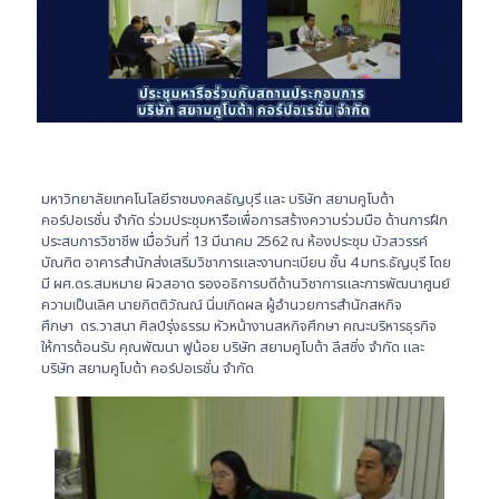
มหาวิทยาลัยเทคโนโลยีราชมงคลธัญบุรี และ บริษัท สยามคูโบต้า
คอร์ปอเรชั่น จำกัด ร่วมประชุมหารือเพื่อการสร้างความร่วมมือ ด้านการฝึก
ประสบการวิชาชีพ เมื่อวันที่ 13 มีนาคม 2562 ณ ห้องประชุม บัวสวรรค์
บัณฑิต อาคารสำนักส่งเสริมวิชาการและงานทะเบียน ชั้น 4 มทร.ธัญบุรี โดย
มี ผศ.ดร.สมหมาย ผิวสอาด รองอธิการบดีด้านวิชาการและการพัฒนาศูนย์
ความเป็นเลิศ นายกิตติวัณณ์ นิ่มเกิดผล ผู้อำนวยการสำนักสหกิจ
ศึกษา ดร.วาสนา ศิลป์รุ่งธรรม หัวหน้างานสหกิจศึกษา คณะบริหารธุรกิจ
ให้การต้อนรับ คุณพัฒนา ฟูน้อย บริษัท สยามคูโบต้า ลีสซิ่ง จำกัด และ
บริษัท สยามคูโบต้า คอร์ปอเรชั่น จำกัด