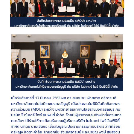
เมื่อวันอังคารที่ 17 มีนาคม 2563 ผศ.ดร.สมหมาย ผิวสอาด อธิการบดี
มหาวิทยาลัยเทคโนโลยีราชมงคลธัญบุรี เป็นประธานในพิธีบันทึกข้อตกลง
ความร่วมมือ (MOU) ระหว่าง มหาวิทยาลัยเทคโนโลยีราชมงคลธัญบุรี กับ
บริษัท โนว์เลดจ์ ไฟร์ อินฟินิตี้ จำกัด โดยมี ผู้บริหารและเจ้าหน้าที่ของมหาวิ
ทยาลัยฯ ได้ร่วมให้การต้อนรับคณะผู้บริหารบริษัท โนว์เลดจ์ ไฟร์ อินฟินิตี้
จำกัด นำโดย นายเชิดชอ เชื้อสมบูรณ์ ประธานกรรมการบริหาร ว่าทีที่ร้อย
ตรีหญิง ลัดดา คำลือ นายอภิชัย รุ่งเลิศอารมย์ และนายณ.พงษ์ สุขสงวน