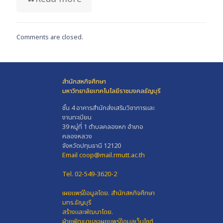
Comments are closed.
สำนักสหกิจศึกษา
มหาวิทยาลัยเทคโนโลยีราชมงคลธัญบุรี
ชั้น 4 อาคารสำนักส่งเสริมวิชาการและ
งานทะเบียน
39 หมู่ที่ 1 ตำบลคลองหก อำเภอ
คลองหลวง
จังหวัดปทุมธานี 12120
Email coop@mail.rmutt.ac.th
Tel. 02-549-3620-2
เผยแพร่ข้อมูลโดย.
สำนักสหกิจศึกษา
มทร.ธัญบุรี
สร้างและพัฒนาโดย.
ฝ่ายพัฒนาและเผยแพร่ข้อมูลเว็บไซต์