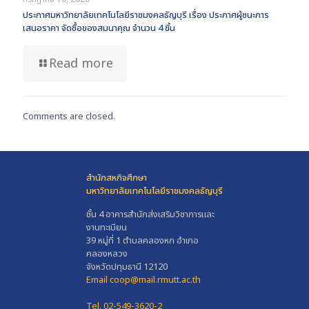
ประกาศมหาวิทยาลัยเทคโนโลยีราชมงคลธัญบุรี เรื่อง ประกาศผู้ชนะการ
เสนอราคา จัดซื้อของสมนาคุณ จำนวน 4 ชิ้น
Read more
Comments are closed.
สำนักสหกิจศึกษา
มหาวิทยาลัยเทคโนโลยีราชมงคลธัญบุรี
ชั้น 4 อาคารสำนักส่งเสริมวิชาการและ
งานทะเบียน
39 หมู่ที่ 1 ตำบลคลองหก อำเภอ
คลองหลวง
จังหวัดปทุมธานี 12120
Email coop@mail.rmutt.ac.th
Tel. 02-549-3620-2