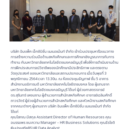
บริษัท อิมแพ็ค เอ็กซิบิชั่น แมเนจเม้นท์ จำกัด เข้าร่วมประชุมหารือแนวทาง
การสร้างความร่วมมือด้านสหกิจศึกษาและการศึกษาเชิงบูรณาการกับการ
ทำงาน กับมหาวิทยาลัยเทคโนโลยีราชมงคลธัญบุรี เพื่อให้การดำเนินงานด้าน
การฝึกประสบการณ์วิชาชีพของนักศึกษามีประสิทธิภาพ และตรงตาม
วัตถุประสงค์ ของมหาวิทยาลัยและสถานประกอบการ เมื่อวันพุธที่ 3
พฤศจิกายน 2564 เวลา 13.30น. ณ ห้องประชุมธัญกาฬ ชั้น 5 อาคาร
สำนักงานอธิการบดี มหาวิทยาลัยเทคโนโลยีราชมงคล โดย ผู้แทนจาก
มหาวิทยาลัยเทคโนโลยีราชมงคลธัญบุรี ได้แก่ ผู้ช่วยศาสตราจารย์
ดร.สุรินทร์ แหงมงาม ผู้อำนวยการสำนักสหกิจศึกษา อาจารย์เฉลิมศักดิ์
ถาวรวัตร์ ผู้ช่วยผู้อำนวยการสำนักสหกิจศึกษา และหัวหน้างานสหกิจศึกษา
จากคณะต่างๆ ผู้แทนจาก บริษัท อิมแพ็ค เอ็กซิบิชั่น แมเนจเม้นท์ จำกัด
ได้แก่
คุณโสภณ มีสกุล Assistant Director of Human Resources คุณ
อนรรฆพร ชนะความ Manager – HR Business Solutions คุณธีรโชติ
เงินประเสริฐศิริ HR Data Analyst