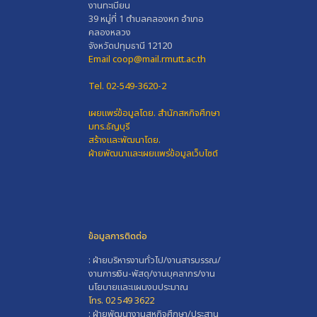
งานทะเบียน
39 หมู่ที่ 1 ตำบลคลองหก อำเภอ
คลองหลวง
จังหวัดปทุมธานี 12120
Email coop@mail.rmutt.ac.th
Tel. 02-549-3620-2
เผยแพร่ข้อมูลโดย.
สำนักสหกิจศึกษา
มทร.ธัญบุรี
สร้างและพัฒนาโดย.
ฝ่ายพัฒนาและเผยแพร่ข้อมูลเว็บไซต์
ข้อมูลการติดต่อ
: ฝ่ายบริหารงานทั่วไป/งานสารบรรณ/
งานการเงิน-พัสดุ/งานบุคลากร/งาน
นโยบายและแผนงบประมาณ
โทร. 02 549 3622
: ฝ่ายพัฒนางานสหกิจศึกษา/ประสาน