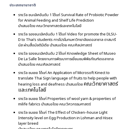
ประเภทนานาชาติ
รางวัล ชนะเลิศอันดับ 1 ได้แก่ Survival Rate of Probiotic Powder
for Animal Feeding and Shelf Life Prediction
นำเสนอโดย คณะวิทยาศาสตร์และเทคโนโลยี
รางวัล รองชนะเลิศอันดับ 1 ได้แก่ Video for promote the DLSU-
D to Thai’s students การโปรโมทมหาวิทยาลัยเดอลาซาล ดาสมารี
นัส ผ่านสื่อมัลติมีเดีย นำเสนอโดย คณะศิลปศาสตร์
รางวัล รองชนะเลิศอันดับ 2 ได้แก่ Knowledge Sheet of Museo
De La Salle โครงงานการพัฒนาการเยี่ยมชมพิพิธภัณฑ์เดอลาซาล
นำเสนอโดย คณะศิลปศาสตร์
รางวัล ชมเชย ได้แก่ An Application of Microsoft Kinect to
translate Thai Sign language of fruits to help people with
คณะวิทยาศาสตร์
hearing loss and deafness นำเสนอโดย
และเทคโนโลยี
รางวัล ชมเชย ได้แก่ Properties of wool yarn & properties of
milife fabrics นำเสนอโดย คณะวิศวกรรมศาสตร์
รางวัล ชมเชย ได้แก่ The Effect of Chicken–house Light
Intensity level on Egg Production in Lohman and Hisex
layer breed
รางวัลชนะเลิศอันดับ 1