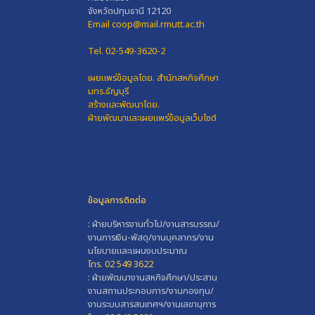
จังหวัดปทุมธานี 12120
Email coop@mail.rmutt.ac.th
Tel. 02-549-3620-2
เผยแพร่ข้อมูลโดย.
สำนักสหกิจศึกษา
มทร.ธัญบุรี
สร้างและพัฒนาโดย.
ฝ่ายพัฒนาและเผยแพร่ข้อมูลเว็บไซต์
ข้อมูลการติดต่อ
: ฝ่ายบริหารงานทั่วไป/งานสารบรรณ/
งานการเงิน-พัสดุ/งานบุคลากร/งาน
นโยบายและแผนงบประมาณ
โทร. 02 549 3622
: ฝ่ายพัฒนางานสหกิจศึกษา/ประสาน
งานสถานประกอบการ/งานกองทุน/
งานระบบสารสนเทศฯ/งานเลขานุการ