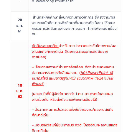
ที่ www.coop.rmutt.ac.th
สำนักสหกิจศึกษาส่งบทความทางวิชาการ (โครงงาน/ผล
20
งานของนักศึกษาสหกิจศึกษาที่ผ่านการคัดเลือก) ให้คณะ
ธ.ค.
กรรมการตัดสินผลงานจากภายนอก ทำการพิจารณาเบื้อง
61
ต้น
ตัดสินรอบสุดท้าย
สำหรับการประกวดแข่งขันโครงงาน/ผล
งานสหกิจศึกษาดีเด่น (โดยคณะกรรมการตัดสินจาก
ภายนอก)
– เจ้าของผลงานที่ผ่านการคัดเลือก ต้องนำเสนอผลงาน
ต่อคณะกรรมการตัดสินผลงาน (
ไฟล์
PowerPoint ใช้
ขนาดสไลด์ แบบมาตรฐาน 4:3 (ขนาดภาพ 1024 x 768
พิกเซล
))
18
ม.ค.
(ผลงานใดที่มีผู้จัดทำมากกว่า 1 คน สามารถนำเสนอผล
62
งานร่วมกัน หรือส่งตัวแทนเพียงคนเดียวได้)
– ประกาศผลการประกวดแข่งขันโครงงาน/ผลงานสหกิจ
ศึกษาดีเด่น
– มอบรางวัลแก่ผู้ชนะการประกวด โครงงาน/ผลงานสหกิจ
ศึกษาดีเด่น