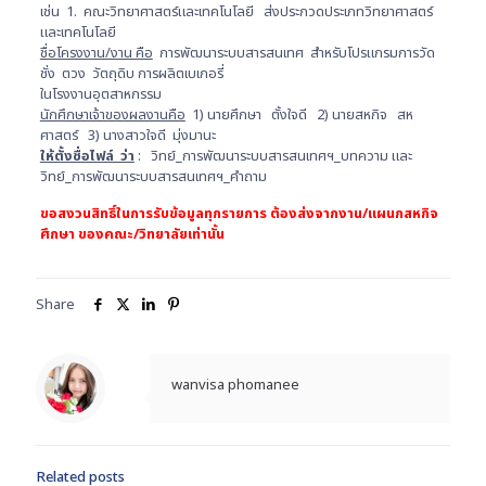
เช่น 1. คณะวิทยาศาสตร์และเทคโนโลยี ส่งประกวดประเภทวิทยาศาสตร์
และเทคโนโลยี
ชื่อโครงงาน/งาน คือ
การพัฒนาระบบสารสนเทศ สำหรับโปรแกรมการวัด
ชั่ง ตวง วัตถุดิบ การผลิตเบเกอรี่
ในโรงงานอุตสาหกรรม
นักศึกษาเจ้าของผลงานคือ
1) นายศึกษา ตั้งใจดี 2) นายสหกิจ สห
ศาสตร์ 3) นางสาวใจดี มุ่งมานะ
ให้ตั้งชื่อไฟล์ ว่า
: วิทย์_การพัฒนาระบบสารสนเทศฯ_บทความ และ
วิทย์_การพัฒนาระบบสารสนเทศฯ_คำถาม
ขอสงวนสิทธิ์ในการรับข้อมูลทุกรายการ ต้องส่งจากงาน/แผนกสหกิจ
ศึกษา ของคณะ/วิทยาลัยเท่านั้น
Share
wanvisa phomanee
Related posts