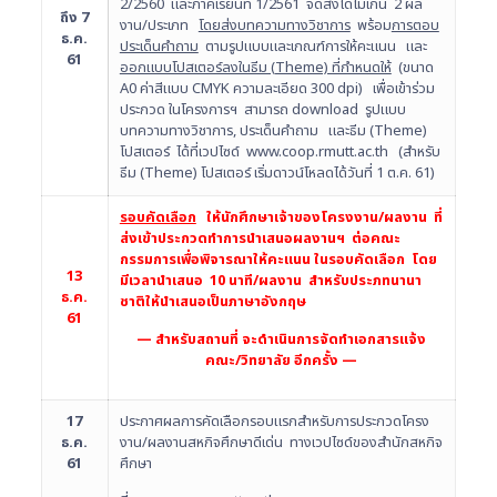
2/2560 และภาคเรียนที่ 1/2561 จัดส่งได้ไม่เกิน 2 ผล
ถึง 7
งาน/ประเภท
โดยส่งบทความทางวิชาการ
พร้อม
การตอบ
ธ.ค.
ประเด็นคำถาม
ตามรูปแบบและเกณฑ์การให้คะแนน และ
61
ออกแบบโปสเตอร์ลงในธีม (
Theme) ที่กำหนดให้
(ขนาด
A0 ค่าสีแบบ CMYK ความละเอียด 300 dpi) เพื่อเข้าร่วม
ประกวด ในโครงการฯ สามารถ download รูปแบบ
บทความทางวิชาการ, ประเด็นคำถาม และธีม (Theme)
โปสเตอร์ ได้ที่เวปไซด์ www.coop.rmutt.ac.th (สำหรับ
ธีม (Theme) โปสเตอร์ เริ่มดาวน์โหลดได้วันที่ 1 ต.ค. 61)
รอบคัดเลือก
ให้นักศึกษาเจ้าของโครงงาน/ผลงาน ที่
ส่งเข้าประกวดทำการนำเสนอผลงานฯ ต่อคณะ
กรรมการเพื่อพิจารณาให้คะแนน ในรอบคัดเลือก โดย
13
มีเวลานำเสนอ 10 นาที/ผลงาน สำหรับประภทนานา
ธ.ค.
ชาติให้นำเสนอเป็นภาษาอังกฤษ
61
— สำหรับสถานที่ จะดำเนินการจัดทำเอกสารแจ้ง
คณะ/วิทยาลัย อีกครั้ง —
17
ประกาศผลการคัดเลือกรอบแรกสำหรับการประกวดโครง
ธ.ค.
งาน/ผลงานสหกิจศึกษาดีเด่น ทางเวปไซด์ของสำนักสหกิจ
61
ศึกษา