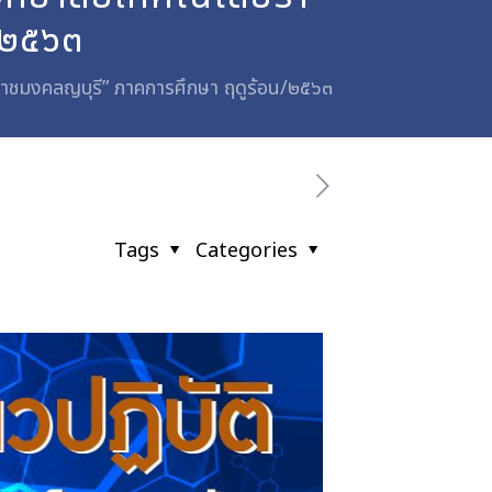
/๒๕๖๓
ีราชมงคลญบุรี” ภาคการศึกษา ฤดูร้อน/๒๕๖๓
Tags
Categories