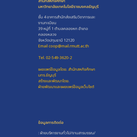
สำนักสหกิจศึกษา
มหาวิทยาลัยเทคโนโลยีราชมงคลธัญบุรี
ชั้น 4 อาคารสำนักส่งเสริมวิชาการและ
งานทะเบียน
39 หมู่ที่ 1 ตำบลคลองหก อำเภอ
คลองหลวง
จังหวัดปทุมธานี 12120
Email coop@mail.rmutt.ac.th
Tel. 02-549-3620-2
เผยแพร่ข้อมูลโดย.
สำนักสหกิจศึกษา
มทร.ธัญบุรี
สร้างและพัฒนาโดย.
ฝ่ายพัฒนาและเผยแพร่ข้อมูลเว็บไซต์
ข้อมูลการติดต่อ
: ฝ่ายบริหารงานทั่วไป/งานสารบรรณ/