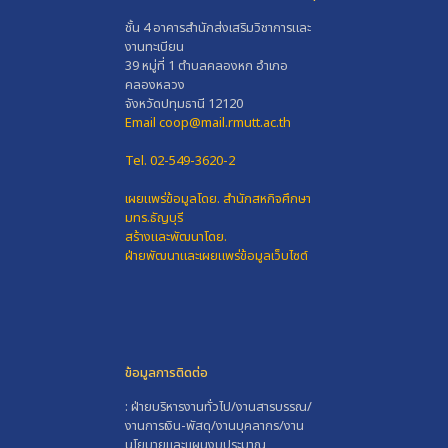
ชั้น 4 อาคารสำนักส่งเสริมวิชาการและ
งานทะเบียน
39 หมู่ที่ 1 ตำบลคลองหก อำเภอ
คลองหลวง
จังหวัดปทุมธานี 12120
Email coop@mail.rmutt.ac.th
Tel. 02-549-3620-2
เผยแพร่ข้อมูลโดย.
สำนักสหกิจศึกษา
มทร.ธัญบุรี
สร้างและพัฒนาโดย.
ฝ่ายพัฒนาและเผยแพร่ข้อมูลเว็บไซต์
ข้อมูลการติดต่อ
: ฝ่ายบริหารงานทั่วไป/งานสารบรรณ/
งานการเงิน-พัสดุ/งานบุคลากร/งาน
นโยบายและแผนงบประมาณ