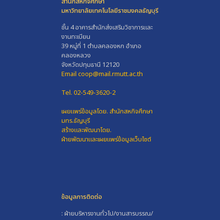
สำนักสหกิจศึกษา
มหาวิทยาลัยเทคโนโลยีราชมงคลธัญบุรี
ชั้น 4 อาคารสำนักส่งเสริมวิชาการและ
งานทะเบียน
39 หมู่ที่ 1 ตำบลคลองหก อำเภอ
คลองหลวง
จังหวัดปทุมธานี 12120
Email coop@mail.rmutt.ac.th
Tel. 02-549-3620-2
เผยแพร่ข้อมูลโดย.
สำนักสหกิจศึกษา
มทร.ธัญบุรี
สร้างและพัฒนาโดย.
ฝ่ายพัฒนาและเผยแพร่ข้อมูลเว็บไซต์
ข้อมูลการติดต่อ
: ฝ่ายบริหารงานทั่วไป/งานสารบรรณ/