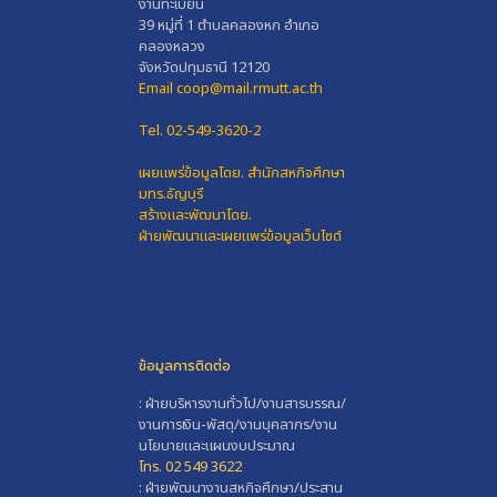
งานทะเบียน
39 หมู่ที่ 1 ตำบลคลองหก อำเภอ
คลองหลวง
จังหวัดปทุมธานี 12120
Email coop@mail.rmutt.ac.th
Tel. 02-549-3620-2
เผยแพร่ข้อมูลโดย.
สำนักสหกิจศึกษา
มทร.ธัญบุรี
สร้างและพัฒนาโดย.
ฝ่ายพัฒนาและเผยแพร่ข้อมูลเว็บไซต์
ข้อมูลการติดต่อ
: ฝ่ายบริหารงานทั่วไป/งานสารบรรณ/
งานการเงิน-พัสดุ/งานบุคลากร/งาน
นโยบายและแผนงบประมาณ
โทร. 02 549 3622
: ฝ่ายพัฒนางานสหกิจศึกษา/ประสาน