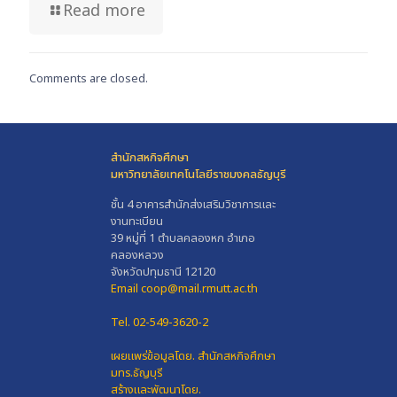
Read more
Comments are closed.
สำนักสหกิจศึกษา
มหาวิทยาลัยเทคโนโลยีราชมงคลธัญบุรี
ชั้น 4 อาคารสำนักส่งเสริมวิชาการและ
งานทะเบียน
39 หมู่ที่ 1 ตำบลคลองหก อำเภอ
คลองหลวง
จังหวัดปทุมธานี 12120
Email coop@mail.rmutt.ac.th
Tel. 02-549-3620-2
เผยแพร่ข้อมูลโดย.
สำนักสหกิจศึกษา
มทร.ธัญบุรี
สร้างและพัฒนาโดย.