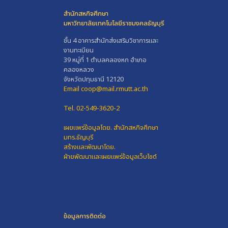
สำนักสหกิจศึกษา
มหาวิทยาลัยเทคโนโลยีราชมงคลธัญบุรี
ชั้น 4 อาคารสำนักส่งเสริมวิชาการและ
งานทะเบียน
39 หมู่ที่ 1 ตำบลคลองหก อำเภอ
คลองหลวง
จังหวัดปทุมธานี 12120
Email coop@mail.rmutt.ac.th
Tel. 02-549-3620-2
เผยแพร่ข้อมูลโดย.
สำนักสหกิจศึกษา
มทร.ธัญบุรี
สร้างและพัฒนาโดย.
ฝ่ายพัฒนาและเผยแพร่ข้อมูลเว็บไซต์
ข้อมูลการติดต่อ