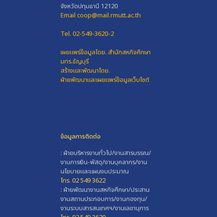
จังหวัดปทุมธานี 12120
Email coop@mail.rmutt.ac.th
Tel. 02-549-3620-2
เผยแพร่ข้อมูลโดย.
สำนักสหกิจศึกษา
มทร.ธัญบุรี
สร้างและพัฒนาโดย.
ฝ่ายพัฒนาและเผยแพร่ข้อมูลเว็บไซต์
ข้อมูลการติดต่อ
: ฝ่ายบริหารงานทั่วไป/งานสารบรรณ/
งานการเงิน-พัสดุ/งานบุคลากร/งาน
นโยบายและแผนงบประมาณ
โทร. 02 549 3622
: ฝ่ายพัฒนางานสหกิจศึกษา/ประสาน
งานสถานประกอบการ/งานกองทุน/
งานระบบสารสนเทศฯ/งานเลขานุการ