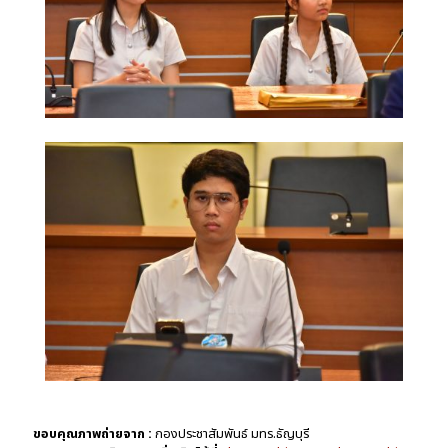
ขอบคุณภาพถ่ายจาก :
กองประชาสัมพันธ์ มทร.ธัญบุรี