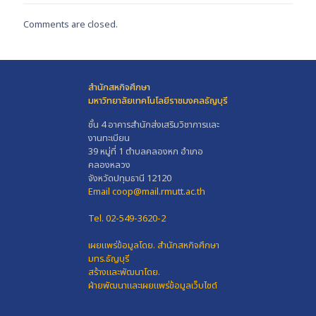
Comments are closed.
สำนักสหกิจศึกษา
มหาวิทยาลัยเทคโนโลยีราชมงคลธัญบุรี
ชั้น 4 อาคารสำนักส่งเสริมวิชาการและ
งานทะเบียน
39 หมู่ที่ 1 ตำบลคลองหก อำเภอ
คลองหลวง
จังหวัดปทุมธานี 12120
Email coop@mail.rmutt.ac.th
Tel. 02-549-3620-2
เผยแพร่ข้อมูลโดย.
สำนักสหกิจศึกษา
มทร.ธัญบุรี
สร้างและพัฒนาโดย.
ฝ่ายพัฒนาและเผยแพร่ข้อมูลเว็บไซต์