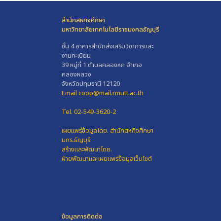
สำนักสหกิจศึกษา
มหาวิทยาลัยเทคโนโลยีราชมงคลธัญบุรี
ชั้น 4 อาคารสำนักส่งเสริมวิชาการและ
งานทะเบียน
39 หมู่ที่ 1 ตำบลคลองหก อำเภอ
คลองหลวง
จังหวัดปทุมธานี 12120
Email coop@mail.rmutt.ac.th
Tel. 02-549-3620-2
เผยแพร่ข้อมูลโดย.
สำนักสหกิจศึกษา
มทร.ธัญบุรี
สร้างและพัฒนาโดย.
ฝ่ายพัฒนาและเผยแพร่ข้อมูลเว็บไซต์
ข้อมูลการติดต่อ