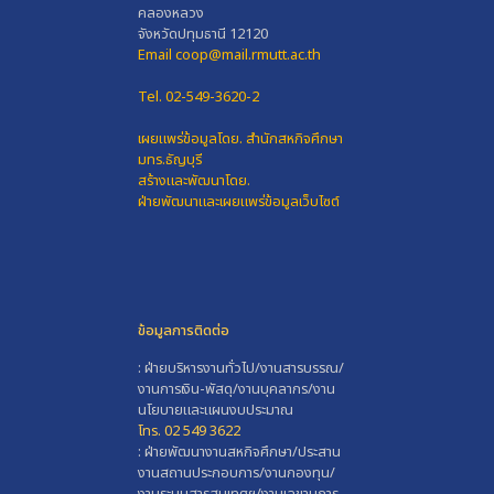
คลองหลวง
จังหวัดปทุมธานี 12120
Email coop@mail.rmutt.ac.th
Tel. 02-549-3620-2
เผยแพร่ข้อมูลโดย.
สำนักสหกิจศึกษา
มทร.ธัญบุรี
สร้างและพัฒนาโดย.
ฝ่ายพัฒนาและเผยแพร่ข้อมูลเว็บไซต์
ข้อมูลการติดต่อ
: ฝ่ายบริหารงานทั่วไป/งานสารบรรณ/
งานการเงิน-พัสดุ/งานบุคลากร/งาน
นโยบายและแผนงบประมาณ
โทร. 02 549 3622
: ฝ่ายพัฒนางานสหกิจศึกษา/ประสาน
งานสถานประกอบการ/งานกองทุน/
งานระบบสารสนเทศฯ/งานเลขานุการ