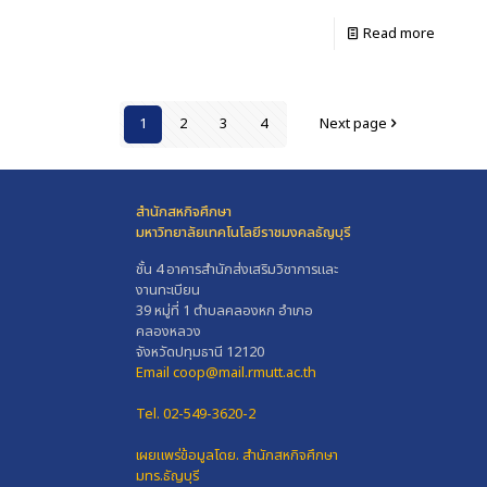
Read more
1
2
3
4
Next page
สำนักสหกิจศึกษา
มหาวิทยาลัยเทคโนโลยีราชมงคลธัญบุรี
ชั้น 4 อาคารสำนักส่งเสริมวิชาการและ
งานทะเบียน
39 หมู่ที่ 1 ตำบลคลองหก อำเภอ
คลองหลวง
จังหวัดปทุมธานี 12120
Email coop@mail.rmutt.ac.th
Tel. 02-549-3620-2
เผยแพร่ข้อมูลโดย.
สำนักสหกิจศึกษา
มทร.ธัญบุรี