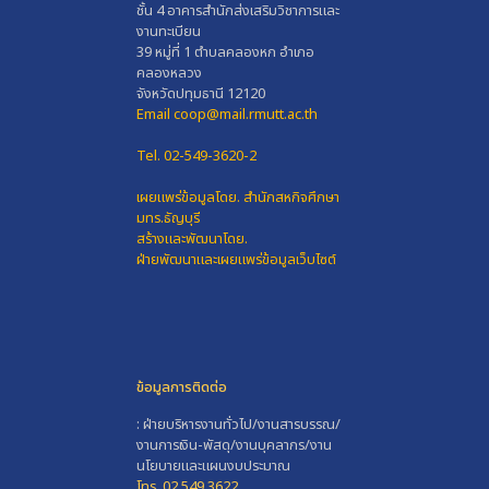
ชั้น 4 อาคารสำนักส่งเสริมวิชาการและ
งานทะเบียน
39 หมู่ที่ 1 ตำบลคลองหก อำเภอ
คลองหลวง
จังหวัดปทุมธานี 12120
Email coop@mail.rmutt.ac.th
Tel. 02-549-3620-2
เผยแพร่ข้อมูลโดย.
สำนักสหกิจศึกษา
มทร.ธัญบุรี
สร้างและพัฒนาโดย.
ฝ่ายพัฒนาและเผยแพร่ข้อมูลเว็บไซต์
ข้อมูลการติดต่อ
: ฝ่ายบริหารงานทั่วไป/งานสารบรรณ/
งานการเงิน-พัสดุ/งานบุคลากร/งาน
นโยบายและแผนงบประมาณ
โทร. 02 549 3622