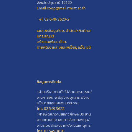
จังหวัดปทุมธานี 12120
Email coop@mail.rmutt.ac.th
Tel. 02-549-3620-2
เผยแพร่ข้อมูลโดย.
สำนักสหกิจศึกษา
มทร.ธัญบุรี
สร้างและพัฒนาโดย.
ฝ่ายพัฒนาและเผยแพร่ข้อมูลเว็บไซต์
ข้อมูลการติดต่อ
: ฝ่ายบริหารงานทั่วไป/งานสารบรรณ/
งานการเงิน-พัสดุ/งานบุคลากร/งาน
นโยบายและแผนงบประมาณ
โทร. 02 549 3622
: ฝ่ายพัฒนางานสหกิจศึกษา/ประสาน
งานสถานประกอบการ/งานกองทุน/
งานระบบสารสนเทศฯ/งานเลขานุการ
โทร. 02 549 3620