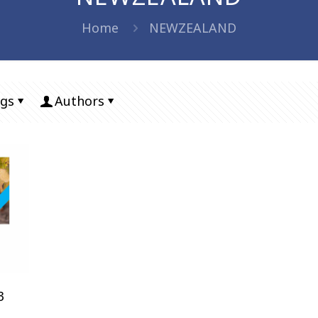
Home
NEWZEALAND
gs
Authors
3