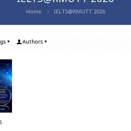
Home
IELTS@RMUTT 2026
gs
Authors
6