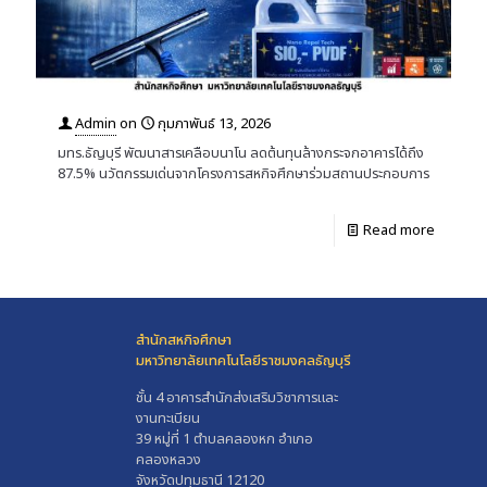
Admin
on
กุมภาพันธ์ 13, 2026
มทร.ธัญบุรี พัฒนาสารเคลือบนาโน ลดต้นทุนล้างกระจกอาคารได้ถึง
87.5% นวัตกรรมเด่นจากโครงการสหกิจศึกษาร่วมสถานประกอบการ
Read more
สำนักสหกิจศึกษา
มหาวิทยาลัยเทคโนโลยีราชมงคลธัญบุรี
ชั้น 4 อาคารสำนักส่งเสริมวิชาการและ
งานทะเบียน
39 หมู่ที่ 1 ตำบลคลองหก อำเภอ
คลองหลวง
จังหวัดปทุมธานี 12120