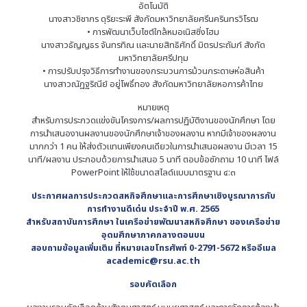
อัตโนมัติ
นางสาวชิชากร ดุริยะระพี สังกัดมหาวิทยาลัยศรีนครินทรวิโรฒ
• การพัฒนาเว็บไซต์ใกล้หมอเนิสซิ่งโฮม
นางสาวธัญญธร จันทรทิณ และนายสิทธิศักดิ์ มิตรประถัมภ์ สังกัด
มหาวิทยาลัยศรีปทุม
• การปรับปรุงวิธีการทำงานของกระบวนการม้วนกระดาษห่อสินค้า
นางสาวณัฏฐริณีย์ อยู่โพธิ์ทอง สังกัดมหาวิทยาลัยหอการค้าไทย
หมายเหตุ
สำหรับการประกวดแข่งขันโครงการ/ผลการปฏิบัติงานของนักศึกษา โดย
การนำเสนองานผลงานของนักศึกษาเจ้าของผลงาน หากมีเจ้าของผลงาน
มากกว่า 1 คน ให้ส่งตัวแทนเพียงคนเดียวในการนำเสนอผลงาน มีเวลา 15
นาที/ผลงาน ประกอบด้วยการนำเสนอ 5 นาที ตอบข้อซักถาม 10 นาที ไฟล์
PowerPoint ให้ใช้ขนาดสไลด์แบบมาตรฐาน ๔:๓
ประกาศผลการประกวดสหกิจศึกษาและการศึกษาเชิงบูรณาการกับ
การทำงานดีเด่น ประจำปี พ.ศ. 2565
สำหรับสถาบันการศึกษา ในเครือข่ายพัฒนาสหกิจศึกษา ของเครือข่าย
อุดมศึกษาภาคกลางตอนบน
สอบถามข้อมูลเพิ่มเติม ที่หมายเลขโทรศัพท์ 0-2791-5672 หรืออีเมล
academic@rsu.ac.th
รอบคัดเลือก