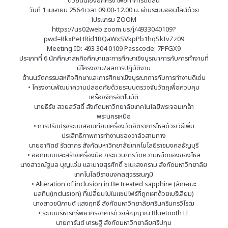
ด้วยตนเองอีกครั้ง เพื่อทำการตัดสิน
วันที่ 1 เมษายน 2564 เวลา 09.00-12.00 น. ผ่านระบบออนไลน์ด้วย
โปรแกรม ZOOM
https://us02web.zoom.us/j/4933040109?
pwd=RkxPeHRid1BQaWxSVkpPb1hqSkIvZz09
Meeting ID: 493 304 0109 Passcode: 7PFGX9
ประเภทที่ 6 นักศึกษาสหกิจศึกษาและการศึกษาเชิงบูรณาการกับการทำงานที่
มีโครงงาน/ผลการปฏิบัติงาน
ด้านนวัตกรรมสหกิจศึกษาและการศึกษาเชิงบูรณาการกับการทำงานดีเด่น
• โครงงานพัฒนาความปลอดภัยด้วยระบบตรวจจับวัตถุเพื่อควบคุม
เครื่องจักรอัตโนมัติ
นายธีธัช สวยสวัสดิ์ สังกัดมหาวิทยาลัยเทคโนโลยีพระจอมเกล้า
พระนครเหนือ
• การปรับปรุงระบบสอบเทียบเครื่องวัดอัตราการไหลด้วยวิธีเพิ่ม
ประสิทธิภาพการทำงานของวาล์วสามทาง
นายอาทิตย์ รัตตากร สังกัดมหาวิทยาลัยเทคโนโลยีราชมงคลธัญบุรี
• ออกแบบและสร้างเครื่องมือ กระบวนการวัดความหนืดของของไหล
นางสาวณัฐมล บุญแจ่ม และนายสุรศักดิ์ ชะนะสงคราม สังกัดมหาวิทยาลัย
เทคโนโลยีราชมงคลสุวรรณภูมิ
• Alteration of inclusion in Be treated sapphire (ลักษณะ
มลทิน(inclusion) ที่เปลี่ยนไปในแซปไฟร์ที่ถูกเผาด้วยเบริเลียม)
นางสาวชนิกานต์ แสงฤทธิ์ สังกัดมหาวิทยาลัยศรีนครินทรวิโรฒ
• ระบบบริหารทรัพยากรอาคารด้วยสัญญาณ Bluetooth LE
นายการันต์ เศรษฐี สังกัดมหาวิทยาลัยศรีปทุม