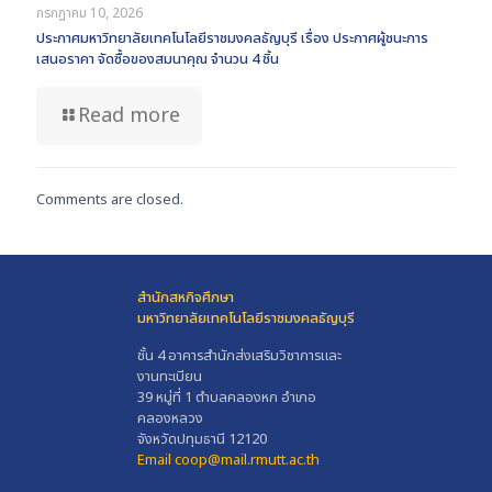
กรกฎาคม 10, 2026
ประกาศมหาวิทยาลัยเทคโนโลยีราชมงคลธัญบุรี เรื่อง ประกาศผู้ชนะการ
เสนอราคา จัดซื้อของสมนาคุณ จำนวน 4 ชิ้น
Read more
Comments are closed.
สำนักสหกิจศึกษา
มหาวิทยาลัยเทคโนโลยีราชมงคลธัญบุรี
ชั้น 4 อาคารสำนักส่งเสริมวิชาการและ
งานทะเบียน
39 หมู่ที่ 1 ตำบลคลองหก อำเภอ
คลองหลวง
จังหวัดปทุมธานี 12120
Email coop@mail.rmutt.ac.th