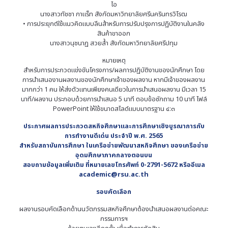
ไอ
นางสาวทัชชา กาแร็ท สังกัดมหาวิทยาลัยศรีนครินทรวิโรฒ
• การประยุกต์ใช้แนวคิดแบบลีนส้าหรับการปรับปรุงการปฏิบัติงานในคลัง
สินค้าขาออก
นางสาวนุชนาฏ สวยล้ำ สังกัดมหาวิทยาลัยศรีปทุม
หมายเหตุ
สำหรับการประกวดแข่งขันโครงการ/ผลการปฏิบัติงานของนักศึกษา โดย
การนำเสนองานผลงานของนักศึกษาเจ้าของผลงาน หากมีเจ้าของผลงาน
มากกว่า 1 คน ให้ส่งตัวแทนเพียงคนเดียวในการนำเสนอผลงาน มีเวลา 15
นาที/ผลงาน ประกอบด้วยการนำเสนอ 5 นาที ตอบข้อซักถาม 10 นาที ไฟล์
PowerPoint ให้ใช้ขนาดสไลด์แบบมาตรฐาน ๔:๓
ประกาศผลการประกวดสหกิจศึกษาและการศึกษาเชิงบูรณาการกับ
การทำงานดีเด่น ประจำปี พ.ศ. 2565
สำหรับสถาบันการศึกษา ในเครือข่ายพัฒนาสหกิจศึกษา ของเครือข่าย
อุดมศึกษาภาคกลางตอนบน
สอบถามข้อมูลเพิ่มเติม ที่หมายเลขโทรศัพท์ 0-2791-5672 หรืออีเมล
academic@rsu.ac.th
รอบคัดเลือก
ผลงานรอบคัดเลือกด้านนวัตกรรมสหกิจศึกษาต้องนำเสนอผลงานต่อคณะ
กรรมการฯ