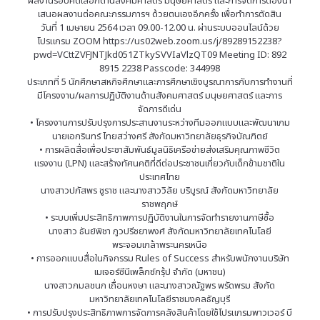
ผลงานรอบคัดเลือกด้านสังคมศาสตร์ มนุษยศาสตร์ และการจัดการต้องนำ
เสนอผลงานต่อคณะกรรมการฯ ด้วยตนเองอีกครั้ง เพื่อทำการตัดสิน
วันที่ 1 เมษายน 2564 เวลา 09.00-12.00 น. ผ่านระบบออนไลน์ด้วย
โปรแกรม ZOOM https://us02web.zoom.us/j/89289152238?
pwd=VCttZVFJNTJkd051ZTkySVVIaVlzQT09 Meeting ID: 892
8915 2238 Passcode: 344998
ประเภทที่ 5 นักศึกษาสหกิจศึกษาและการศึกษาเชิงบูรณาการกับการทำงานที่
มีโครงงาน/ผลการปฏิบัติงานด้านสังคมศาสตร์ มนุษยศาสตร์ และการ
จัดการดีเด่น
• โครงงานการปรับปรุงการประสานงานระหว่างทีมออกแบบและพัฒนาเกม
นายเอกรินทร์ ไทยสว่างศรี สังกัดมหาวิทยาลัยธุรกิจบัณฑิตย์
• การผลิตสื่อเพื่อประชาสัมพันธ์มูลนิธิเครือข่ายส่งเสริมคุณภาพชีวิต
แรงงาน (LPN) และสร้างทัศนคติที่ดีต่อประชาชนเกี่ยวกับเด็กข้ามชาติใน
ประเทศไทย
นางสาวปภัสพร ชูราช และนางสาววิลัย บริบูรณ์ สังกัดมหาวิทยาลัย
ราชพฤกษ์
• ระบบเพิ่มประสิทธิภาพการปฏิบัติงานในการจัดทำรายงานภาษีซื้อ
นางสาว ธันย์พิชา ภูวปรีชยาพงศ์ สังกัดมหาวิทยาลัยเทคโนโลยี
พระจอมเกล้าพระนครเหนือ
• การออกแบบสื่อในกิจกรรม Rules of Success สำหรับพนักงานบริษัท
เมเจอร์ซีนีเพล็กซ์กรุ้ป จำกัด (มหาชน)
นางสาวกมลชนก เถื่อนหงษา และนางสาวณัฐพร พรัดพรม สังกัด
มหาวิทยาลัยเทคโนโลยีราชมงคลธัญบุรี
• การปรับปรุงประสิทธิภาพการจัดการคลังสินค้าโดยใช้โปรแกรมพาวเวอร์ บี