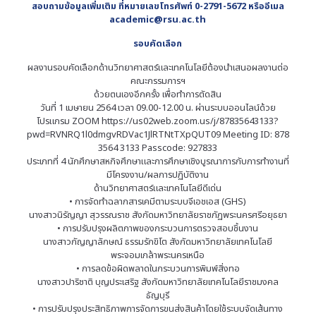
สอบถามข้อมูลเพิ่มเติม ที่หมายเลขโทรศัพท์ 0-2791-5672 หรืออีเมล
academic@rsu.ac.th
รอบคัดเลือก
ผลงานรอบคัดเลือกด้านวิทยาศาสตร์และเทคโนโลยีต้องนำเสนอผลงานต่อ
คณะกรรมการฯ
ด้วยตนเองอีกครั้ง เพื่อทำการตัดสิน
วันที่ 1 เมษายน 2564 เวลา 09.00-12.00 น. ผ่านระบบออนไลน์ด้วย
โปรแกรม ZOOM https://us02web.zoom.us/j/87835643133?
pwd=RVNRQ1l0dmgvRDVac1JlRTNtTXpQUT09 Meeting ID: 878
3564 3133 Passcode: 927833
ประเภทที่ 4 นักศึกษาสหกิจศึกษาและการศึกษาเชิงบูรณาการกับการทำงานที่
มีโครงงาน/ผลการปฏิบัติงาน
ด้านวิทยาศาสตร์และเทคโนโลยีดีเด่น
• การจัดทำฉลากสารเคมีตามระบบจีเอชเอส (GHS)
นางสาวนิรัญญา สุวรรณราช สังกัดมหาวิทยาลัยราชภัฏพระนครศรีอยุธยา
• การปรับปรุงผลิตภาพของกระบวนการตรวจสอบชิ้นงาน
นางสาวกัญญาลักษณ์ ธรรมรักขิโต สังกัดมหาวิทยาลัยเทคโนโลยี
พระจอมเกล้าพระนครเหนือ
• การลดข้อผิดพลาดในกระบวนการพิมพ์สิ่งทอ
นางสาวปาริชาติ บุญประเสริฐ สังกัดมหาวิทยาลัยเทคโนโลยีราชมงคล
ธัญบุรี
• การปรับปรุงประสิทธิภาพการจัดการขนส่งสินค้าโดยใช้ระบบจัดเส้นทาง