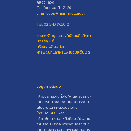
คลองหลวง
จังหวัดปทุมธานี 12120
Email coop@mail.rmutt.ac.th
Tel. 02-549-3620-2
เผยแพร่ข้อมูลโดย.
สำนักสหกิจศึกษา
มทร.ธัญบุรี
สร้างและพัฒนาโดย.
ฝ่ายพัฒนาและเผยแพร่ข้อมูลเว็บไซต์
ข้อมูลการติดต่อ
: ฝ่ายบริหารงานทั่วไป/งานสารบรรณ/
งานการเงิน-พัสดุ/งานบุคลากร/งาน
นโยบายและแผนงบประมาณ
โทร. 02 549 3622
: ฝ่ายพัฒนางานสหกิจศึกษา/ประสาน
งานสถานประกอบการ/งานกองทุน/
งานระบบสารสนเทศฯ/งานเลขานุการ