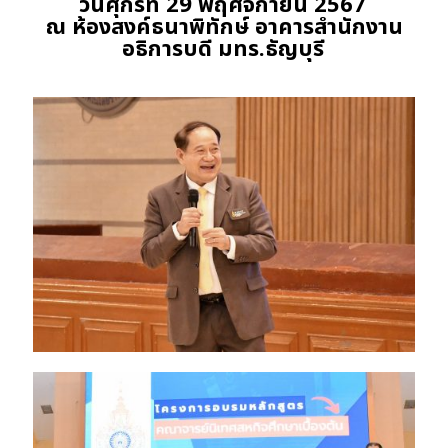
วันศุกร์ที่ 29 พฤศจิกายน 2567
ณ ห้องสงค์ธนาพิทักษ์ อาคารสำนักงาน
อธิการบดี มทร.ธัญบุรี