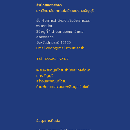
สำนักสหกิจศึกษา
มหาวิทยาลัยเทคโนโลยีราชมงคลธัญบุรี
ชั้น 4 อาคารสำนักส่งเสริมวิชาการและ
งานทะเบียน
39 หมู่ที่ 1 ตำบลคลองหก อำเภอ
คลองหลวง
จังหวัดปทุมธานี 12120
Email coop@mail.rmutt.ac.th
Tel. 02-549-3620-2
เผยแพร่ข้อมูลโดย.
สำนักสหกิจศึกษา
มทร.ธัญบุรี
สร้างและพัฒนาโดย.
ฝ่ายพัฒนาและเผยแพร่ข้อมูลเว็บไซต์
ข้อมูลการติดต่อ