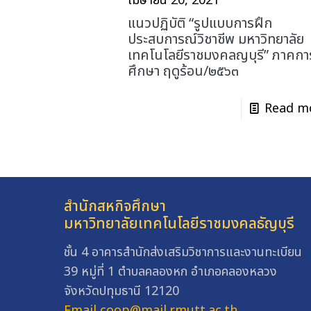
เมษายน 20, 2021
แนวปฏิบัติ “รูปแบบการฝึก
ประสบการณ์วิชาชีพ มหาวิทยาลัย
เทคโนโลยีราชมงคลญบุรี” ภาคกา
ศึกษา ฤดูร้อน/๒๕๖๓
Read m
สำนักสหกิจศึกษา
มหาวิทยาลัยเทคโนโลยีราชมงคลธัญบุรี
ชั้น 4 อาคารสำนักส่งเสริมวิชาการและงานทะเบียน
39 หมู่ที่ 1 ตำบลคลองหก อำเภอคลองหลวง
จังหวัดปทุมธานี 12120
Email coop@mail.rmutt.ac.th