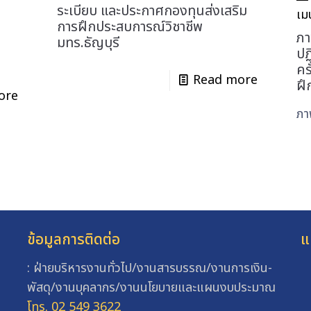
ระเบียบ และประกาศกองทุนส่งเสริม
เม
การฝึกประสบการณ์วิชาชีพ
ภ
มทร.ธัญบุรี
ปฏ
คร
Read more
ฝึ
ore
ภา
ข้อมูลการติดต่อ
แ
: ฝ่ายบริหารงานทั่วไป/งานสารบรรณ/งานการเงิน-
พัสดุ/งานบุคลากร/งานนโยบายและแผนงบประมาณ
โทร. 02 549 3622