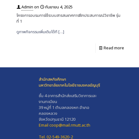
Admin
on
กันยายน 4, 2025
โครงการอบรมการใช้ระบบสารสนเทศการฝึกประสบการณ์วิชาชีพ รุ่น
ที่ 1
ดูภาพกิจกรรมเพิ่มเติมได้ที
[…]
Read more
สำนักสหกิจศึกษา
มหาวิทยาลัยเทคโนโลยีราชมงคลธัญบุรี
ชั้น 4 อาคารสำนักส่งเสริมวิชาการและ
งานทะเบียน
39 หมู่ที่ 1 ตำบลคลองหก อำเภอ
คลองหลวง
จังหวัดปทุมธานี 12120
Email coop@mail.rmutt.ac.th
Tel. 02-549-3620-2