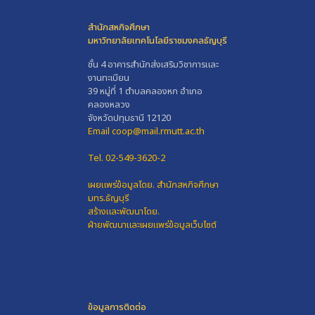
สำนักสหกิจศึกษา
มหาวิทยาลัยเทคโนโลยีราชมงคลธัญบุรี
ชั้น 4 อาคารสำนักส่งเสริมวิชาการและ
งานทะเบียน
39 หมู่ที่ 1 ตำบลคลองหก อำเภอ
คลองหลวง
จังหวัดปทุมธานี 12120
Email coop@mail.rmutt.ac.th
Tel. 02-549-3620-2
เผยแพร่ข้อมูลโดย.
สำนักสหกิจศึกษา
มทร.ธัญบุรี
สร้างและพัฒนาโดย.
ฝ่ายพัฒนาและเผยแพร่ข้อมูลเว็บไซต์
ข้อมูลการติดต่อ