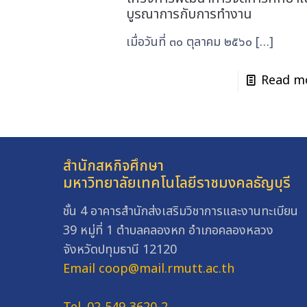
บูรณาการกับการทำงาน
เมื่อวันที่ ๓๐ ตุลาคม ๒๕๖๐
[…]
Read m
สำนักสหกิจศึกษา
มหาวิทยาลัยเทคโนโลยีราชมงคลธัญบุรี
ชั้น 4 อาคารสำนักส่งเสริมวิชาการและงานทะเบียน
39 หมู่ที่ 1 ตำบลคลองหก อำเภอคลองหลวง
จังหวัดปทุมธานี 12120
Email coop@mail.rmutt.ac.th