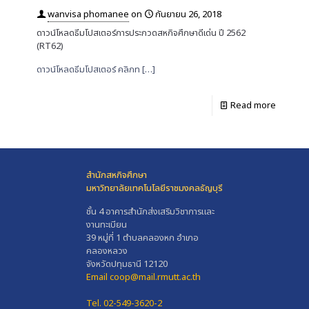
wanvisa phomanee
on
กันยายน 26, 2018
ดาวน์โหลดธีมโปสเตอร์การประกวดสหกิจศึกษาดีเด่น ปี 2562
(RT62)
ดาวน์โหลดธีมโปสเตอร์ คลิกท
[…]
Read more
สำนักสหกิจศึกษา
มหาวิทยาลัยเทคโนโลยีราชมงคลธัญบุรี
ชั้น 4 อาคารสำนักส่งเสริมวิชาการและ
งานทะเบียน
39 หมู่ที่ 1 ตำบลคลองหก อำเภอ
คลองหลวง
จังหวัดปทุมธานี 12120
Email coop@mail.rmutt.ac.th
Tel. 02-549-3620-2