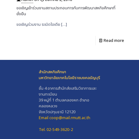
ขอเชิญเข้าร่วมงานสถานประกอบการกับการพัฒนาสหกิจศึกษาที่
ยั่งยืน
ขอเชิญร่วมงาน ระเบิดไอเดีย
[…]
Read more
สำนักสหกิจศึกษา
มหาวิทยาลัยเทคโนโลยีราชมงคลธัญบุรี
ชั้น 4 อาคารสำนักส่งเสริมวิชาการและ
งานทะเบียน
39 หมู่ที่ 1 ตำบลคลองหก อำเภอ
คลองหลวง
จังหวัดปทุมธานี 12120
Email coop@mail.rmutt.ac.th
Tel. 02-549-3620-2