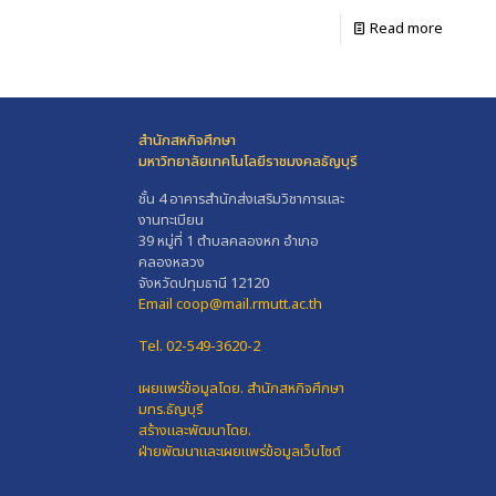
Read more
สำนักสหกิจศึกษา
มหาวิทยาลัยเทคโนโลยีราชมงคลธัญบุรี
ชั้น 4 อาคารสำนักส่งเสริมวิชาการและ
งานทะเบียน
39 หมู่ที่ 1 ตำบลคลองหก อำเภอ
คลองหลวง
จังหวัดปทุมธานี 12120
Email coop@mail.rmutt.ac.th
Tel. 02-549-3620-2
เผยแพร่ข้อมูลโดย.
สำนักสหกิจศึกษา
มทร.ธัญบุรี
สร้างและพัฒนาโดย.
ฝ่ายพัฒนาและเผยแพร่ข้อมูลเว็บไซต์