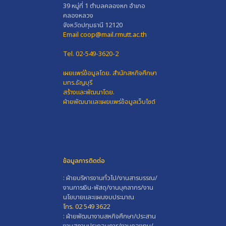
39 หมู่ที่ 1 ตำบลคลองหก อำเภอ
คลองหลวง
จังหวัดปทุมธานี 12120
Email coop@mail.rmutt.ac.th
Tel. 02-549-3620-2
เผยแพร่ข้อมูลโดย.
สำนักสหกิจศึกษา
มทร.ธัญบุรี
สร้างและพัฒนาโดย.
ฝ่ายพัฒนาและเผยแพร่ข้อมูลเว็บไซต์
ข้อมูลการติดต่อ
: ฝ่ายบริหารงานทั่วไป/งานสารบรรณ/
งานการเงิน-พัสดุ/งานบุคลากร/งาน
นโยบายและแผนงบประมาณ
โทร. 02 549 3622
: ฝ่ายพัฒนางานสหกิจศึกษา/ประสาน