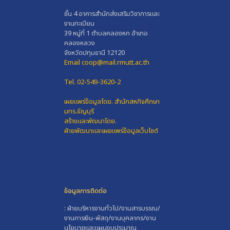
ชั้น 4 อาคารสำนักส่งเสริมวิชาการและ
งานทะเบียน
39 หมู่ที่ 1 ตำบลคลองหก อำเภอ
คลองหลวง
จังหวัดปทุมธานี 12120
Email coop@mail.rmutt.ac.th
Tel. 02-549-3620-2
เผยแพร่ข้อมูลโดย.
สำนักสหกิจศึกษา
มทร.ธัญบุรี
สร้างและพัฒนาโดย.
ฝ่ายพัฒนาและเผยแพร่ข้อมูลเว็บไซต์
ข้อมูลการติดต่อ
: ฝ่ายบริหารงานทั่วไป/งานสารบรรณ/
งานการเงิน-พัสดุ/งานบุคลากร/งาน
นโยบายและแผนงบประมาณ