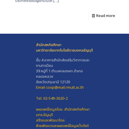
ประกาศรายชื่อผู้เข้าร่วมโค
[…]
Read more
สำนักสหกิจศึกษา
มหาวิทยาลัยเทคโนโลยีราชมงคลธัญบุรี
ชั้น 4 อาคารสำนักส่งเสริมวิชาการและ
งานทะเบียน
39 หมู่ที่ 1 ตำบลคลองหก อำเภอ
คลองหลวง
จังหวัดปทุมธานี 12120
Email coop@mail.rmutt.ac.th
Tel. 02-549-3620-2
เผยแพร่ข้อมูลโดย.
สำนักสหกิจศึกษา
มทร.ธัญบุรี
สร้างและพัฒนาโดย.
ฝ่ายพัฒนาและเผยแพร่ข้อมูลเว็บไซต์