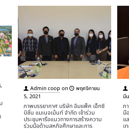
,
Admin coop
on
พฤศจิกายน
5, 2021
มี
ม
ภาพบรรยากาศ บริษัท อิมแพ็ค เอ็กซิ
ภา
บิชั่น แมเนจเม้นท์ จำกัด เข้าร่วม
มื
ส
ประชุมหารือแนวทางการสร้างความ
แล
ร่วมมือด้านสหกิจศึกษาและการ
เท