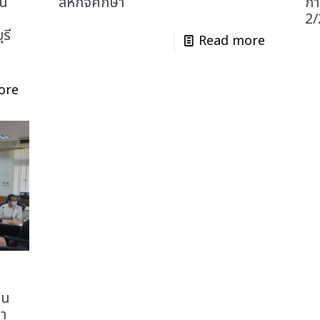
ิน
สหกิจศึกษา
กา
2/
รี
Read more
ore
าน
ณา