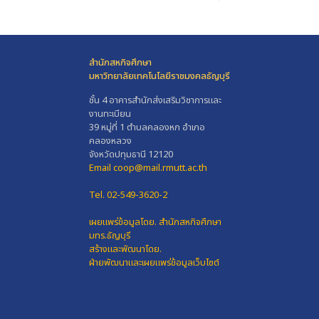
สำนักสหกิจศึกษา
มหาวิทยาลัยเทคโนโลยีราชมงคลธัญบุรี
ชั้น 4 อาคารสำนักส่งเสริมวิชาการและ
งานทะเบียน
39 หมู่ที่ 1 ตำบลคลองหก อำเภอ
คลองหลวง
จังหวัดปทุมธานี 12120
Email coop@mail.rmutt.ac.th
Tel. 02-549-3620-2
เผยแพร่ข้อมูลโดย.
สำนักสหกิจศึกษา
มทร.ธัญบุรี
สร้างและพัฒนาโดย.
ฝ่ายพัฒนาและเผยแพร่ข้อมูลเว็บไซต์