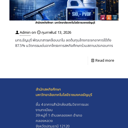
Admin
on
กุมภาพันธ์ 13, 2026
มทร.ธัญบุรี พัฒนาสารเคลือบนาโน ลดต้นทุนล้างกระจกอาคารได้ถึง
87.5% นวัตกรรมเด่นจากโครงการสหกิจศึกษาร่วมสถานประกอบการ
Read more
สำนักสหกิจศึกษา
มหาวิทยาลัยเทคโนโลยีราชมงคลธัญบุรี
ชั้น 4 อาคารสำนักส่งเสริมวิชาการและ
งานทะเบียน
39 หมู่ที่ 1 ตำบลคลองหก อำเภอ
คลองหลวง
จังหวัดปทุมธานี 12120