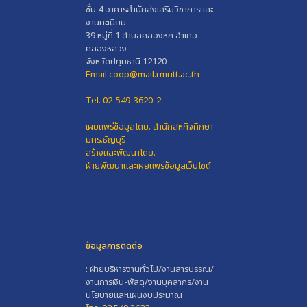
ชั้น 4 อาคารสำนักส่งเสริมวิชาการและ
งานทะเบียน
39 หมู่ที่ 1 ตำบลคลองหก อำเภอ
คลองหลวง
จังหวัดปทุมธานี 12120
Email coop@mail.rmutt.ac.th
Tel. 02-549-3620-2
เผยแพร่ข้อมูลโดย.
สำนักสหกิจศึกษา
มทร.ธัญบุรี
สร้างและพัฒนาโดย.
ฝ่ายพัฒนาและเผยแพร่ข้อมูลเว็บไซต์
ข้อมูลการติดต่อ
: ฝ่ายบริหารงานทั่วไป/งานสารบรรณ/
งานการเงิน-พัสดุ/งานบุคลากร/งาน
นโยบายและแผนงบประมาณ